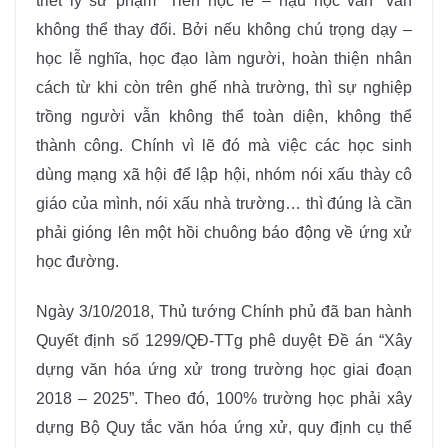
triết lý sư phạm “Tiên học lễ – hậu học văn” vẫn
không thể thay đổi. Bởi nếu không chú trọng dạy –
học lễ nghĩa, học đạo làm người, hoàn thiện nhân
cách từ khi còn trên ghế nhà trường, thì sự nghiệp
trồng người vẫn không thể toàn diện, không thể
thành công. Chính vì lẽ đó mà việc các học sinh
dùng mạng xã hội để lập hội, nhóm nói xấu thày cô
giáo của mình, nói xấu nhà trường… thì đúng là cần
phải gióng lên một hồi chuông báo động về ứng xử
học đường.
Ngày 3/10/2018, Thủ tướng Chính phủ đã ban hành
Quyết định số 1299/QĐ-TTg phê duyệt Đề án “Xây
dựng văn hóa ứng xử trong trường học giai đoạn
2018 – 2025”. Theo đó, 100% trường học phải xây
dựng Bộ Quy tắc văn hóa ứng xử, quy định cụ thể