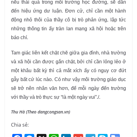
nếu thái quá trong môi trường học đường, sẽ dẫn
đến hiệu ứng dư luận. Đơn cử, chỉ cần một hành
động nhỏ thôi của thầy cô bị trò phản ứng, lập tức
những thông tin ấy tràn lan mạng xã hội hoặc trên
báo chí.
Tam giác liên kết chặt chẽ giữa gia đình, nhà trường
và xã hội cần được gắn chặt, bởi chỉ cần lỏng lẻo ở
một khâu bất kỳ thì cả mắt xích ấy có nguy cơ đứt
gẫy bất cứ lúc nào. Có như vậy môi trường giáo dục
sẽ trở nên nhân văn hơn, để mỗi ngày đến trường
với thầy và trò thực sự “là một ngày vui”./.
Thu Hà (Theo dangcongsan.vn)
Chia sẻ: