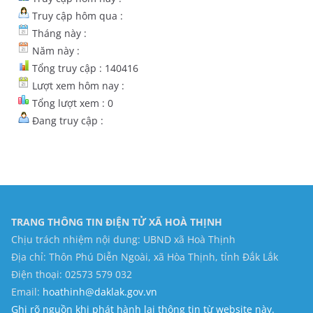
Truy cập hôm qua :
Tháng này :
Năm này :
Tổng truy cập : 140416
Lượt xem hôm nay :
Tổng lượt xem : 0
Đang truy cập :
TRANG THÔNG TIN ĐIỆN TỬ XÃ HOÀ THỊNH
Chịu trách nhiệm nội dung: UBND xã Hoà Thịnh
Địa chỉ: Thôn Phú Diễn Ngoài, xã Hòa Thịnh, tỉnh Đắk Lắk
Điện thoại: 02573 579 032
Email:
hoathinh@daklak.gov.vn
Ghi rõ nguồn khi phát hành lại thông tin từ website này.