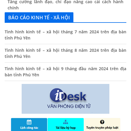
chính
13/06/2024
BÁO CÁO KINH TẾ - XÃ HỘI
Thông báo lịch tiếp công dân định kỳ của Chủ tịch UBND
xã tháng 11/2025
Tình hình kinh tế – xã hội tháng 7 năm 2024 trên địa bàn
tỉnh Phú Yên
01/11/2025
Tình hình kinh tế – xã hội tháng 8 năm 2024 trên địa bàn
THÔNG BÁO Niêm yết danh mục dịch vụ công trực tuyến
tỉnh Phú Yên
toàn trình trên Hệ thống thông tin giải quyết thủ tục
hành chính tỉnh Phú Yên
Tình hình kinh tế – xã hội 9 tháng đầu năm 2024 trên địa
14/10/2024
bàn tỉnh Phú Yên
Quyết định công bố nhóm thủ tục hành chính liên thông
điện tử, khai sinh, cấp thẻ bảo hiểm y tế trẻ em dưới 6
tuổi, đăng ký tạm trú
25/06/2024