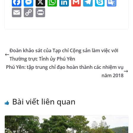
F
M
X
W
Li
G
T
S
G
a
e
h
n
m
el
k
o
E
C
Pr
c
ss
at
k
ai
e
y
o
m
o
in
e
e
s
e
l
gr
p
gl
ai
p
t
b
n
A
dI
a
e
e
l
y
o
g
p
n
m
Tr
Li
Đoàn khảo sát của Tạp chí Cộng sản làm việc với
o
er
p
a
n
Thường trực Tỉnh ủy Phú Yên
k
n
k
Phú Yên: tập trung chỉ đạo hoàn thành các nhiệm vụ
sl
năm 2018
at
e
Bài viết liên quan