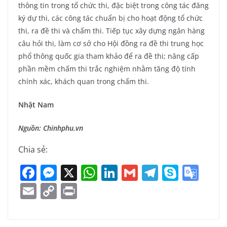
thông tin trong tổ chức thi, đặc biệt trong công tác đăng
ký dự thi, các công tác chuẩn bị cho hoạt động tổ chức
thi, ra đề thi và chấm thi. Tiếp tục xây dựng ngân hàng
câu hỏi thi, làm cơ sở cho Hội đồng ra đề thi trung học
phổ thông quốc gia tham khảo để ra đề thi; nâng cấp
phần mềm chấm thi trắc nghiệm nhằm tăng độ tính
chính xác, khách quan trong chấm thi.
Nhật Nam
Nguồn: Chinhphu.vn
Chia sẻ:
F
M
X
W
Li
G
T
S
G
a
e
h
n
m
el
k
o
E
C
Pr
c
ss
at
k
ai
e
y
o
m
o
in
e
e
s
e
l
gr
p
gl
ai
p
t