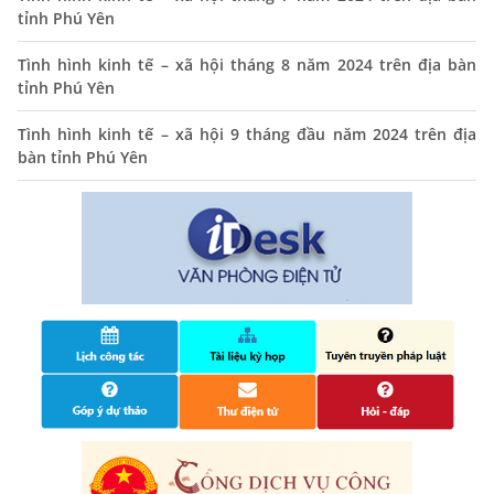
tỉnh Phú Yên
01/11/2025
Tình hình kinh tế – xã hội tháng 8 năm 2024 trên địa bàn
THÔNG BÁO Niêm yết danh mục dịch vụ công trực tuyến
tỉnh Phú Yên
toàn trình trên Hệ thống thông tin giải quyết thủ tục
hành chính tỉnh Phú Yên
Tình hình kinh tế – xã hội 9 tháng đầu năm 2024 trên địa
14/10/2024
bàn tỉnh Phú Yên