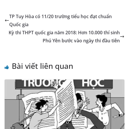
b
n
A
dI
a
e
e
l
y
o
g
p
n
m
Tr
Li
TP Tuy Hòa có 11/20 trường tiểu học đạt chuẩn
o
er
p
a
n
Quốc gia
k
n
k
Kỳ thi THPT quốc gia năm 2018: Hơn 10.000 thí sinh
sl
Phú Yên bước vào ngày thi đầu tiên
at
e
Bài viết liên quan