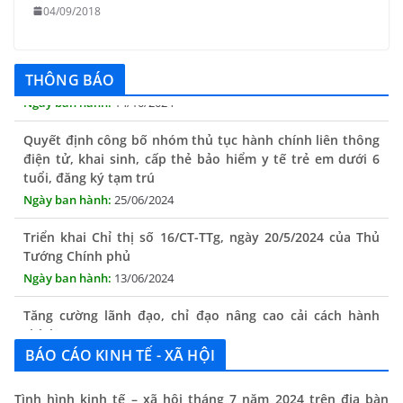
04/09/2018
THÔNG BÁO Niêm yết danh mục dịch vụ công trực tuyến
toàn trình trên Hệ thống thông tin giải quyết thủ tục
hành chính tỉnh Phú Yên
THÔNG BÁO
14/10/2024
Quyết định công bố nhóm thủ tục hành chính liên thông
điện tử, khai sinh, cấp thẻ bảo hiểm y tế trẻ em dưới 6
tuổi, đăng ký tạm trú
25/06/2024
Triển khai Chỉ thị số 16/CT-TTg, ngày 20/5/2024 của Thủ
Tướng Chính phủ
13/06/2024
Tăng cường lãnh đạo, chỉ đạo nâng cao cải cách hành
chính
13/06/2024
BÁO CÁO KINH TẾ - XÃ HỘI
Thông báo lịch tiếp công dân định kỳ của Chủ tịch UBND
Tình hình kinh tế – xã hội tháng 7 năm 2024 trên địa bàn
xã tháng 11/2025