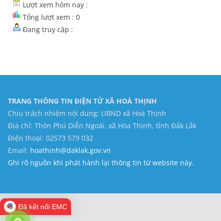
Lượt xem hôm nay :
Tổng lượt xem : 0
Đang truy cập :
TRANG THÔNG TIN ĐIỆN TỬ XÃ HOÀ THỊNH
Chịu trách nhiệm nội dung: UBND xã Hoà Thịnh
Địa chỉ: Thôn Phú Diễn Ngoài, xã Hòa Thịnh, tỉnh Đắk Lắk
Điện thoại: 02573 579 032
Email:
hoathinh@daklak.gov.vn
Ghi rõ nguồn khi phát hành lại thông tin từ website này.
Đã kết nối EMC