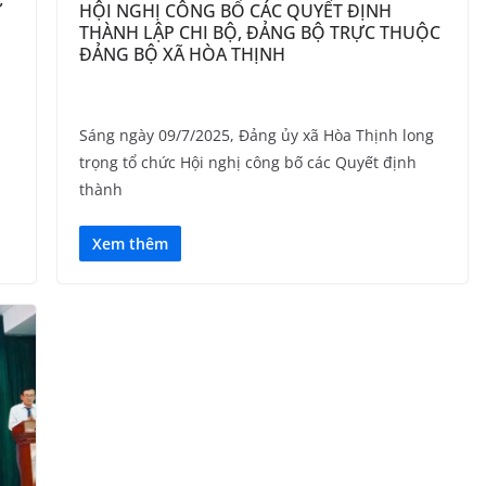
Ứ
HỘI NGHỊ CÔNG BỐ CÁC QUYẾT ĐỊNH
THÀNH LẬP CHI BỘ, ĐẢNG BỘ TRỰC THUỘC
ĐẢNG BỘ XÃ HÒA THỊNH
Sáng ngày 09/7/2025, Đảng ủy xã Hòa Thịnh long
trọng tổ chức Hội nghị công bố các Quyết định
thành
Xem thêm