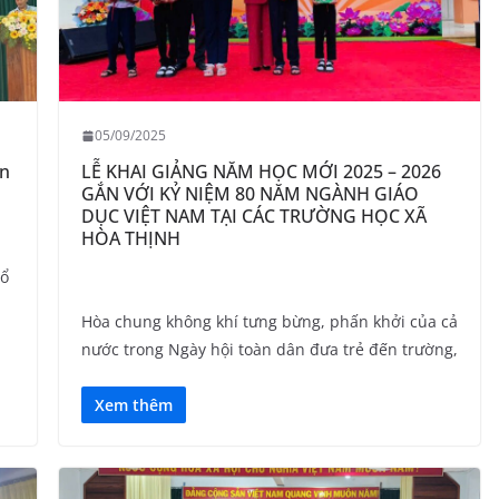
05/09/2025
ần
LỄ KHAI GIẢNG NĂM HỌC MỚI 2025 – 2026
GẮN VỚI KỶ NIỆM 80 NĂM NGÀNH GIÁO
DỤC VIỆT NAM TẠI CÁC TRƯỜNG HỌC XÃ
HÒA THỊNH
tổ
Hòa chung không khí tưng bừng, phấn khởi của cả
nước trong Ngày hội toàn dân đưa trẻ đến trường,
Xem thêm