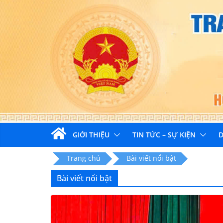
Skip
to
content
GIỚI THIỆU
TIN TỨC – SỰ KIỆN
D
Trang chủ
Bài viết nổi bật
Bài viết nổi bật