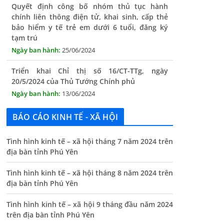
bảo hiểm y tế trẻ em dưới 6 tuổi, đăng ký
tạm trú
25/06/2024
Triển khai Chỉ thị số 16/CT-TTg, ngày
20/5/2024 của Thủ Tướng Chính phủ
13/06/2024
Tăng cường lãnh đạo, chỉ đạo nâng cao cải
cách hành chính
BÁO CÁO KINH TẾ - XÃ HỘI
13/06/2024
Thông báo lịch tiếp công dân định kỳ của Chủ
Tình hình kinh tế – xã hội tháng 7 năm 2024 trên
tịch UBND xã tháng 11/2025
địa bàn tỉnh Phú Yên
01/11/2025
Tình hình kinh tế – xã hội tháng 8 năm 2024 trên
THÔNG BÁO Niêm yết danh mục dịch vụ công
địa bàn tỉnh Phú Yên
trực tuyến toàn trình trên Hệ thống thông
tin giải quyết thủ tục hành chính tỉnh Phú
Tình hình kinh tế – xã hội 9 tháng đầu năm 2024
Yên
trên địa bàn tỉnh Phú Yên