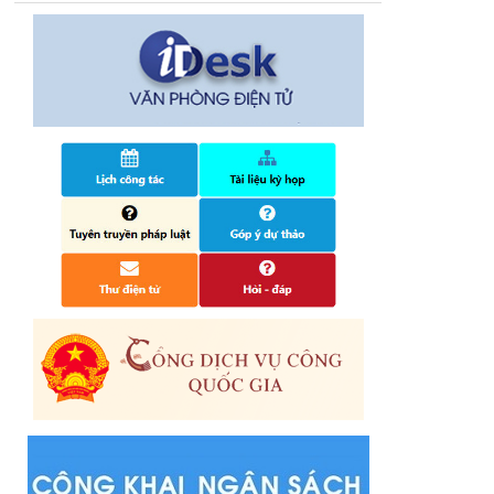
14/10/2024
Quyết định công bố nhóm thủ tục hành
chính liên thông điện tử, khai sinh, cấp thẻ
bảo hiểm y tế trẻ em dưới 6 tuổi, đăng ký
tạm trú
25/06/2024