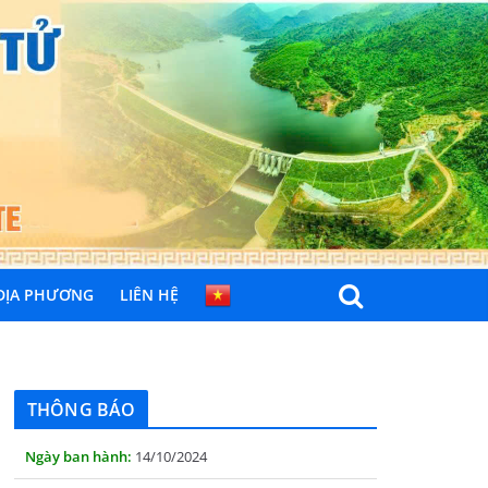
 ĐỊA PHƯƠNG
LIÊN HỆ
THÔNG BÁO
Quyết định công bố nhóm thủ tục hành
chính liên thông điện tử, khai sinh, cấp thẻ