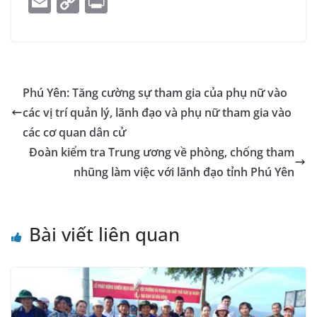
E
C
Pr
c
ss
at
k
ai
e
y
o
m
o
in
e
e
s
e
l
gr
p
gl
ai
p
t
b
n
A
dI
a
e
e
l
y
o
g
p
n
m
Tr
Li
Phú Yên: Tăng cường sự tham gia của phụ nữ vào
o
er
p
a
n
các vị trí quản lý, lãnh đạo và phụ nữ tham gia vào
k
n
k
các cơ quan dân cử
sl
Đoàn kiểm tra Trung ương về phòng, chống tham
nhũng làm việc với lãnh đạo tỉnh Phú Yên
at
e
Bài viết liên quan