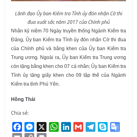
Lãnh đạo Ủy ban Kiểm tra Tỉnh ủy đón nhận Cờ thi
đua xuất sắc năm 2017 của Chính phủ
Nhân kỷ niệm 70 Ngày truyền thống Ngành Kiểm tra
Đảng, Ủy ban Kiểm tra Tỉnh ủy đón nhận Cờ thi đua
của Chính phủ và bằng khen của Ủy ban Kiểm tra
Trung ương. Ngoài ra, Ủy ban Kiểm tra Trung ương
còn tặng bằng khen cho 07 cá nhân; Ủy ban Kiểm tra
Tỉnh ủy tặng giấy khen cho 09 tập thể của Ngành
Kiểm tra tỉnh Phú Yên.
Hồng Thái
Chia sẻ:
F
M
X
W
Li
G
T
S
G
a
e
h
n
m
el
k
o