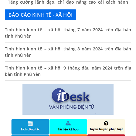
chính
13/06/2024
BÁO CÁO KINH TẾ - XÃ HỘI
Thông báo lịch tiếp công dân định kỳ của Chủ tịch UBND
xã tháng 11/2025
Tình hình kinh tế – xã hội tháng 7 năm 2024 trên địa bàn
tỉnh Phú Yên
01/11/2025
Tình hình kinh tế – xã hội tháng 8 năm 2024 trên địa bàn
THÔNG BÁO Niêm yết danh mục dịch vụ công trực tuyến
tỉnh Phú Yên
toàn trình trên Hệ thống thông tin giải quyết thủ tục
hành chính tỉnh Phú Yên
Tình hình kinh tế – xã hội 9 tháng đầu năm 2024 trên địa
14/10/2024
bàn tỉnh Phú Yên