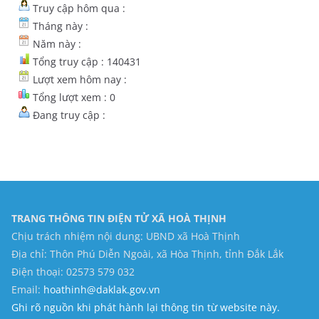
Truy cập hôm qua :
Tháng này :
Năm này :
Tổng truy cập : 140431
Lượt xem hôm nay :
Tổng lượt xem : 0
Đang truy cập :
TRANG THÔNG TIN ĐIỆN TỬ XÃ HOÀ THỊNH
Chịu trách nhiệm nội dung: UBND xã Hoà Thịnh
Địa chỉ: Thôn Phú Diễn Ngoài, xã Hòa Thịnh, tỉnh Đắk Lắk
Điện thoại: 02573 579 032
Email:
hoathinh@daklak.gov.vn
Ghi rõ nguồn khi phát hành lại thông tin từ website này.