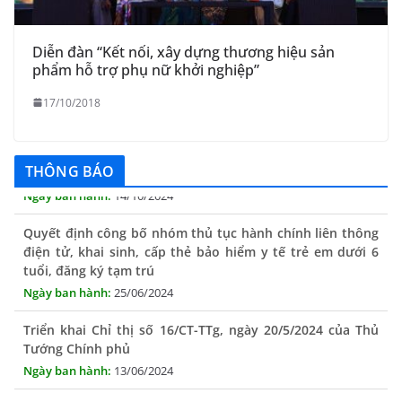
Diễn đàn “Kết nối, xây dựng thương hiệu sản
phẩm hỗ trợ phụ nữ khởi nghiệp”
17/10/2018
THÔNG BÁO Niêm yết danh mục dịch vụ công trực tuyến
toàn trình trên Hệ thống thông tin giải quyết thủ tục
hành chính tỉnh Phú Yên
THÔNG BÁO
14/10/2024
Quyết định công bố nhóm thủ tục hành chính liên thông
điện tử, khai sinh, cấp thẻ bảo hiểm y tế trẻ em dưới 6
tuổi, đăng ký tạm trú
25/06/2024
Triển khai Chỉ thị số 16/CT-TTg, ngày 20/5/2024 của Thủ
Tướng Chính phủ
13/06/2024
Tăng cường lãnh đạo, chỉ đạo nâng cao cải cách hành