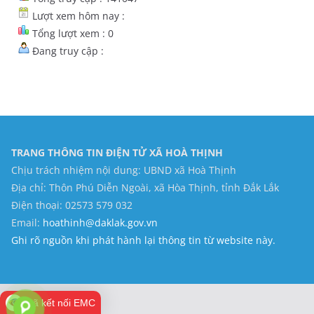
Lượt xem hôm nay :
Tổng lượt xem : 0
Đang truy cập :
TRANG THÔNG TIN ĐIỆN TỬ XÃ HOÀ THỊNH
Chịu trách nhiệm nội dung: UBND xã Hoà Thịnh
Địa chỉ: Thôn Phú Diễn Ngoài, xã Hòa Thịnh, tỉnh Đắk Lắk
Điện thoại: 02573 579 032
Email:
hoathinh@daklak.gov.vn
Ghi rõ nguồn khi phát hành lại thông tin từ website này.
Đã kết nối EMC