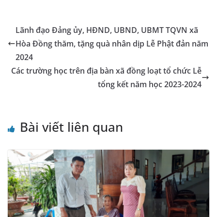
b
n
A
dI
a
e
e
l
y
o
g
p
n
m
Tr
Li
Lãnh đạo Đảng ủy, HĐND, UBND, UBMT TQVN xã
o
er
p
a
n
Hòa Đồng thăm, tặng quà nhân dịp Lễ Phật đản năm
k
n
k
2024
sl
Các trường học trên địa bàn xã đồng loạt tổ chức Lễ
tổng kết năm học 2023-2024
at
e
Bài viết liên quan