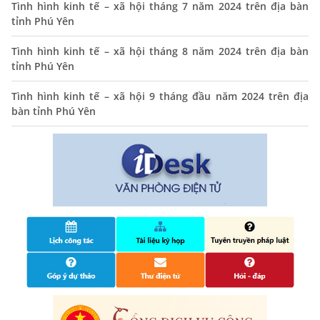
Tình hình kinh tế – xã hội tháng 7 năm 2024 trên địa bàn
xã tháng 11/2025
tỉnh Phú Yên
01/11/2025
Tình hình kinh tế – xã hội tháng 8 năm 2024 trên địa bàn
THÔNG BÁO Niêm yết danh mục dịch vụ công trực tuyến
tỉnh Phú Yên
toàn trình trên Hệ thống thông tin giải quyết thủ tục
hành chính tỉnh Phú Yên
Tình hình kinh tế – xã hội 9 tháng đầu năm 2024 trên địa
14/10/2024
bàn tỉnh Phú Yên