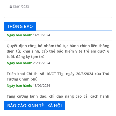
13/01/2023
THÔNG BÁO Niêm yết danh mục dịch vụ công trực tuyến
toàn trình trên Hệ thống thông tin giải quyết thủ tục
hành chính tỉnh Phú Yên
THÔNG BÁO
14/10/2024
Quyết định công bố nhóm thủ tục hành chính liên thông
điện tử, khai sinh, cấp thẻ bảo hiểm y tế trẻ em dưới 6
tuổi, đăng ký tạm trú
25/06/2024
Triển khai Chỉ thị số 16/CT-TTg, ngày 20/5/2024 của Thủ
Tướng Chính phủ
13/06/2024
Tăng cường lãnh đạo, chỉ đạo nâng cao cải cách hành
chính
13/06/2024
BÁO CÁO KINH TẾ - XÃ HỘI
Thông báo lịch tiếp công dân định kỳ của Chủ tịch UBND