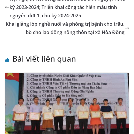
o
er
p
a
n
kỳ 2023-2024; Triển khai công tác hiến máu tình
k
n
k
nguyện đợt 1, chu kỳ 2024-2025
sl
Khai giảng lớp nghề nuôi và phòng trị bệnh cho trâu,
bò cho lao động nông thôn tại xã Hòa Đồng
at
e
Bài viết liên quan