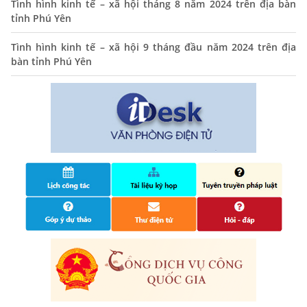
Tình hình kinh tế – xã hội tháng 8 năm 2024 trên địa bàn
THÔNG BÁO Niêm yết danh mục dịch vụ công trực tuyến
tỉnh Phú Yên
toàn trình trên Hệ thống thông tin giải quyết thủ tục
hành chính tỉnh Phú Yên
Tình hình kinh tế – xã hội 9 tháng đầu năm 2024 trên địa
14/10/2024
bàn tỉnh Phú Yên