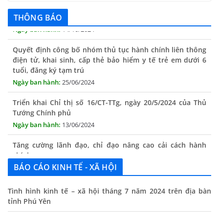
hành chính tỉnh Phú Yên
THÔNG BÁO
14/10/2024
Quyết định công bố nhóm thủ tục hành chính liên thông
điện tử, khai sinh, cấp thẻ bảo hiểm y tế trẻ em dưới 6
tuổi, đăng ký tạm trú
25/06/2024
Triển khai Chỉ thị số 16/CT-TTg, ngày 20/5/2024 của Thủ
Tướng Chính phủ
13/06/2024
Tăng cường lãnh đạo, chỉ đạo nâng cao cải cách hành
chính
13/06/2024
BÁO CÁO KINH TẾ - XÃ HỘI
Thông báo lịch tiếp công dân định kỳ của Chủ tịch UBND
xã tháng 11/2025
Tình hình kinh tế – xã hội tháng 7 năm 2024 trên địa bàn
tỉnh Phú Yên
01/11/2025