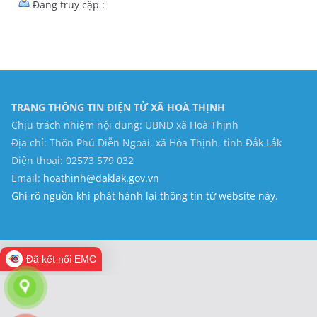
Đang truy cập :
TRANG THÔNG TIN ĐIỆN TỬ XÃ HOÀ THỊNH
Chịu trách nhiệm nội dung: UBND xã Hoà Thịnh
Địa chỉ: Thôn Phú Diễn Ngoài, xã Hòa Thịnh, tỉnh Đắk Lắk
Điện thoại: 02573 579 032
Email:
hoathinh@daklak.gov.vn
Ghi rõ nguồn khi phát hành lại thông tin từ website này.
Đã kết nối EMC