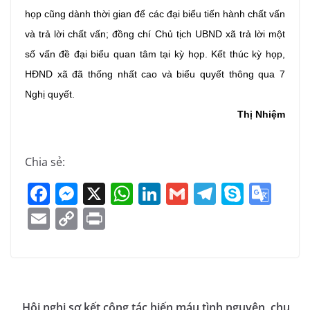
họp cũng dành thời gian để các đại biểu tiến hành chất vấn
và trả lời chất vấn; đồng chí Chủ tịch UBND xã trả lời một
số vấn đề đại biểu quan tâm tại kỳ họp.
Kết thúc kỳ họp,
HĐND xã đã thống nhất cao và biểu quyết thông qua 7
Nghị quyết.
Thị Nhiệm
Chia sẻ:
F
M
X
W
Li
G
T
S
G
a
e
h
n
m
el
k
o
E
C
Pr
c
ss
at
k
ai
e
y
o
m
o
in
e
e
s
e
l
gr
p
gl
ai
p
t
b
n
A
dI
a
e
e
l
y
o
g
p
n
m
Tr
Li
Hội nghị sơ kết công tác hiến máu tình nguyện, chu