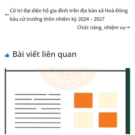
l
y
o
g
p
n
m
Tr
Li
Cử tri đại diện hộ gia đình trên địa bàn xã Hoà Đồng
o
er
p
a
n
bầu cử trưởng thôn nhiệm kỳ 2024 – 2027
k
n
k
Chức năng, nhiệm vụ
sl
at
Bài viết liên quan
e