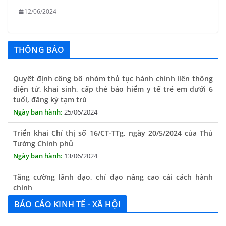
12/06/2024
THÔNG BÁO
Quyết định công bố nhóm thủ tục hành chính liên thông
điện tử, khai sinh, cấp thẻ bảo hiểm y tế trẻ em dưới 6
tuổi, đăng ký tạm trú
25/06/2024
Triển khai Chỉ thị số 16/CT-TTg, ngày 20/5/2024 của Thủ
Tướng Chính phủ
13/06/2024
Tăng cường lãnh đạo, chỉ đạo nâng cao cải cách hành
chính
13/06/2024
BÁO CÁO KINH TẾ - XÃ HỘI
Thông báo lịch tiếp công dân định kỳ của Chủ tịch UBND
xã tháng 11/2025