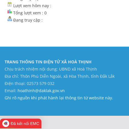
Lượt xem hôm nay :
Tổng lượt xem : 0
Đang truy cập :
TRANG THÔNG TIN ĐIỆN TỬ XÃ HOÀ THỊNH
Chịu trách nhiệm nội dung: UBND xã Hoà Thịnh
Địa chỉ: Thôn Phú Diễn Ngoài, xã Hòa Thịnh, tỉnh Đắk Lắk
Điện thoại: 02573 579 032
Email:
hoathinh@daklak.gov.vn
Ghi rõ nguồn khi phát hành lại thông tin từ website này.
Đã kết nối EMC