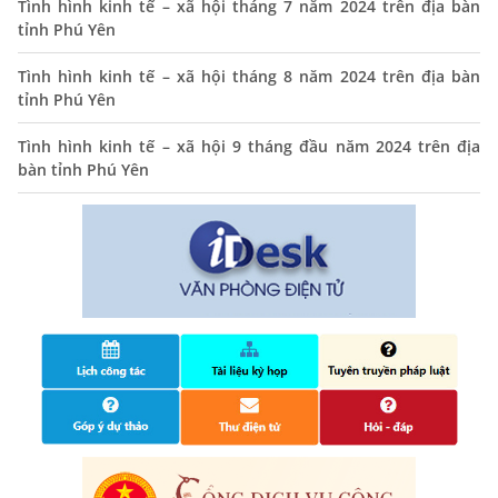
Tình hình kinh tế – xã hội tháng 7 năm 2024 trên địa bàn
01/11/2025
tỉnh Phú Yên
THÔNG BÁO Niêm yết danh mục dịch vụ công trực tuyến
Tình hình kinh tế – xã hội tháng 8 năm 2024 trên địa bàn
toàn trình trên Hệ thống thông tin giải quyết thủ tục
tỉnh Phú Yên
hành chính tỉnh Phú Yên
Tình hình kinh tế – xã hội 9 tháng đầu năm 2024 trên địa
14/10/2024
bàn tỉnh Phú Yên
Quyết định công bố nhóm thủ tục hành chính liên thông
điện tử, khai sinh, cấp thẻ bảo hiểm y tế trẻ em dưới 6
tuổi, đăng ký tạm trú
25/06/2024