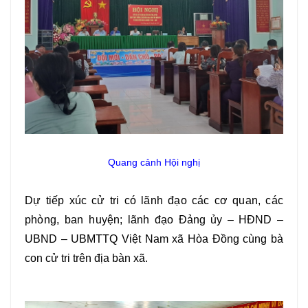
Quang cảnh Hội nghị
Dự tiếp xúc cử tri có
lãnh đạo các cơ quan, các
phòng, ban huyện;
lãnh đạo Đảng ủy – HĐND –
UBND – UBMTTQ Việt Nam xã Hòa Đồng cùng bà
con cử tri trên địa bàn xã.