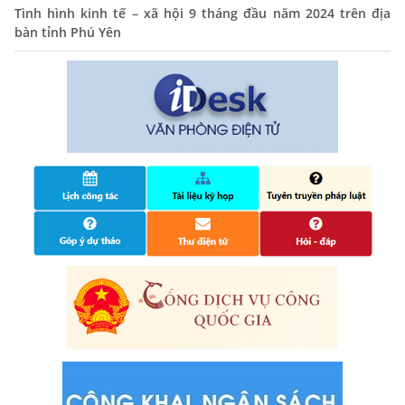
14/10/2024
Tình hình kinh tế – xã hội 9 tháng đầu năm 2024 trên địa
bàn tỉnh Phú Yên
Quyết định công bố nhóm thủ tục hành chính liên thông
điện tử, khai sinh, cấp thẻ bảo hiểm y tế trẻ em dưới 6
tuổi, đăng ký tạm trú
25/06/2024