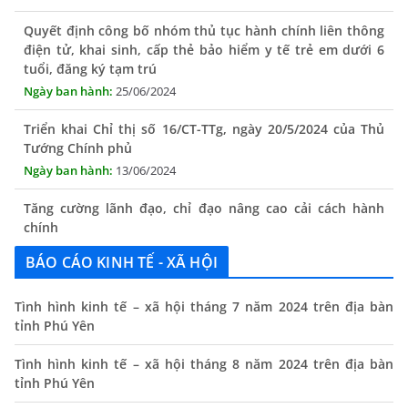
Quyết định công bố nhóm thủ tục hành chính liên thông
điện tử, khai sinh, cấp thẻ bảo hiểm y tế trẻ em dưới 6
tuổi, đăng ký tạm trú
25/06/2024
Triển khai Chỉ thị số 16/CT-TTg, ngày 20/5/2024 của Thủ
Tướng Chính phủ
13/06/2024
Tăng cường lãnh đạo, chỉ đạo nâng cao cải cách hành
chính
13/06/2024
BÁO CÁO KINH TẾ - XÃ HỘI
Thông báo lịch tiếp công dân định kỳ của Chủ tịch UBND
xã tháng 11/2025
Tình hình kinh tế – xã hội tháng 7 năm 2024 trên địa bàn
01/11/2025
tỉnh Phú Yên
THÔNG BÁO Niêm yết danh mục dịch vụ công trực tuyến
Tình hình kinh tế – xã hội tháng 8 năm 2024 trên địa bàn
toàn trình trên Hệ thống thông tin giải quyết thủ tục
tỉnh Phú Yên
hành chính tỉnh Phú Yên