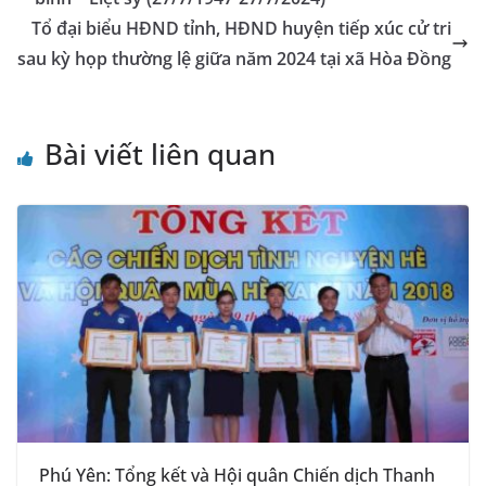
n
k
n
k
Tổ đại biểu HĐND tỉnh, HĐND huyện tiếp xúc cử tri
sl
sau kỳ họp thường lệ giữa năm 2024 tại xã Hòa Đồng
at
e
Bài viết liên quan
Phú Yên: Tổng kết và Hội quân Chiến dịch Thanh