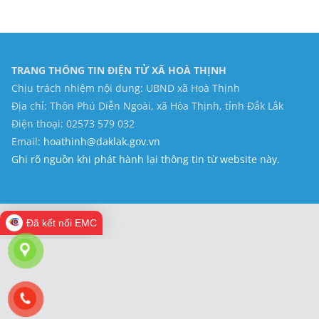
TRANG THÔNG TIN ĐIỆN TỬ XÃ HOÀ THỊNH
Chịu trách nhiệm nội dung: UBND xã Hoà Thịnh
Địa chỉ: Thôn Phú Diễn Ngoài, xã Hòa Thịnh, tỉnh Đắk Lắk
Điện thoại: 02573 579 032
Email:
hoathinh@daklak.gov.vn
Ghi rõ nguồn khi phát hành lại thông tin từ website này.
Đã kết nối EMC