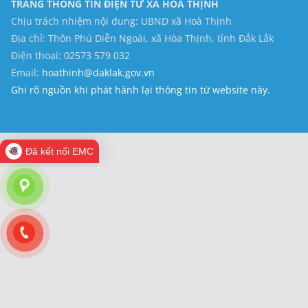
TRANG THÔNG TIN ĐIỆN TỬ XÃ HOÀ THỊNH
Chịu trách nhiệm nội dung: UBND xã Hoà Thịnh
Địa chỉ: Thôn Phú Diễn Ngoài, xã Hòa Thịnh, tỉnh Đắk Lắk
Điện thoại: 02573 579 032
Email:
hoathinh@daklak.gov.vn
Ghi rõ nguồn khi phát hành lại thông tin từ website này.
Đã kết nối EMC