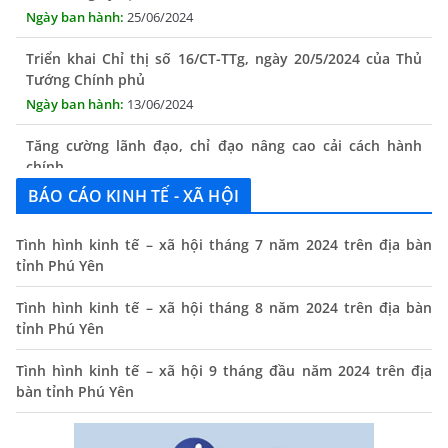
25/06/2024
Triển khai Chỉ thị số 16/CT-TTg, ngày 20/5/2024 của Thủ
Tướng Chính phủ
13/06/2024
Tăng cường lãnh đạo, chỉ đạo nâng cao cải cách hành
chính
13/06/2024
BÁO CÁO KINH TẾ - XÃ HỘI
Thông báo lịch tiếp công dân định kỳ của Chủ tịch UBND
xã tháng 11/2025
Tình hình kinh tế – xã hội tháng 7 năm 2024 trên địa bàn
tỉnh Phú Yên
01/11/2025
Tình hình kinh tế – xã hội tháng 8 năm 2024 trên địa bàn
THÔNG BÁO Niêm yết danh mục dịch vụ công trực tuyến
tỉnh Phú Yên
toàn trình trên Hệ thống thông tin giải quyết thủ tục
hành chính tỉnh Phú Yên
Tình hình kinh tế – xã hội 9 tháng đầu năm 2024 trên địa
14/10/2024
bàn tỉnh Phú Yên
Quyết định công bố nhóm thủ tục hành chính liên thông
điện tử, khai sinh, cấp thẻ bảo hiểm y tế trẻ em dưới 6