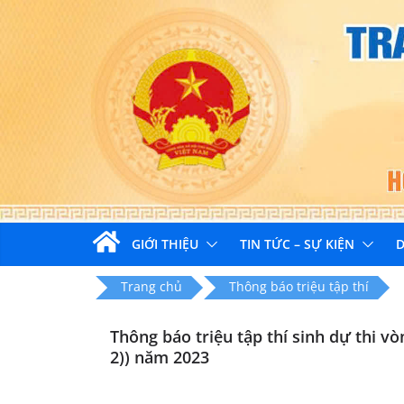
Skip
to
content
GIỚI THIỆU
TIN TỨC – SỰ KIỆN
D
Trang chủ
Thông báo triệu tập thí
Thông báo triệu tập thí sinh dự thi v
2)) năm 2023