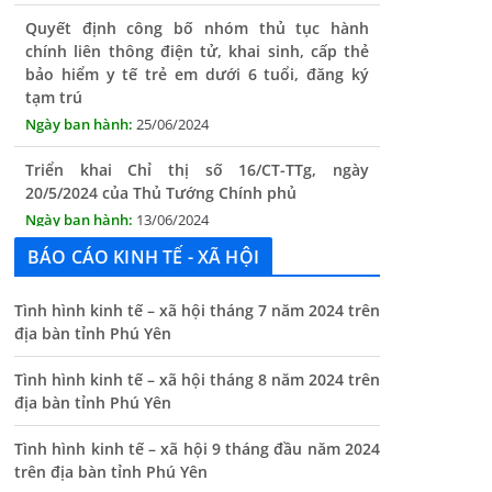
chính liên thông điện tử, khai sinh, cấp thẻ
bảo hiểm y tế trẻ em dưới 6 tuổi, đăng ký
tạm trú
25/06/2024
Triển khai Chỉ thị số 16/CT-TTg, ngày
20/5/2024 của Thủ Tướng Chính phủ
13/06/2024
Tăng cường lãnh đạo, chỉ đạo nâng cao cải
cách hành chính
BÁO CÁO KINH TẾ - XÃ HỘI
13/06/2024
Tình hình kinh tế – xã hội tháng 7 năm 2024 trên
Thông báo lịch tiếp công dân định kỳ của Chủ
địa bàn tỉnh Phú Yên
tịch UBND xã tháng 11/2025
01/11/2025
Tình hình kinh tế – xã hội tháng 8 năm 2024 trên
địa bàn tỉnh Phú Yên
THÔNG BÁO Niêm yết danh mục dịch vụ công
trực tuyến toàn trình trên Hệ thống thông
Tình hình kinh tế – xã hội 9 tháng đầu năm 2024
tin giải quyết thủ tục hành chính tỉnh Phú
trên địa bàn tỉnh Phú Yên
Yên