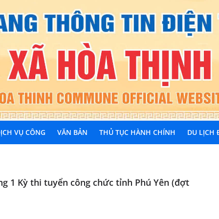
ỊCH VỤ CÔNG
VĂN BẢN
THỦ TỤC HÀNH CHÍNH
DU LỊCH
òng 1 Kỳ thi tuyển công chức tỉnh Phú Yên (đợt