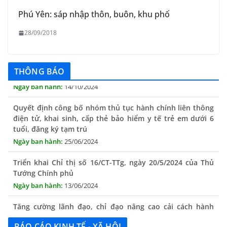
Phú Yên: sáp nhập thôn, buôn, khu phố
28/09/2018
THÔNG BÁO Niêm yết danh mục dịch vụ công trực tuyến
toàn trình trên Hệ thống thông tin giải quyết thủ tục
hành chính tỉnh Phú Yên
THÔNG BÁO
14/10/2024
Quyết định công bố nhóm thủ tục hành chính liên thông
điện tử, khai sinh, cấp thẻ bảo hiểm y tế trẻ em dưới 6
tuổi, đăng ký tạm trú
25/06/2024
Triển khai Chỉ thị số 16/CT-TTg, ngày 20/5/2024 của Thủ
Tướng Chính phủ
13/06/2024
Tăng cường lãnh đạo, chỉ đạo nâng cao cải cách hành
chính
13/06/2024
BÁO CÁO KINH TẾ - XÃ HỘI