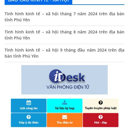
Thông báo lịch tiếp công dân định kỳ của Chủ tịch UBND
xã tháng 11/2025
Tình hình kinh tế – xã hội tháng 7 năm 2024 trên địa bàn
tỉnh Phú Yên
01/11/2025
Tình hình kinh tế – xã hội tháng 8 năm 2024 trên địa bàn
THÔNG BÁO Niêm yết danh mục dịch vụ công trực tuyến
tỉnh Phú Yên
toàn trình trên Hệ thống thông tin giải quyết thủ tục
hành chính tỉnh Phú Yên
Tình hình kinh tế – xã hội 9 tháng đầu năm 2024 trên địa
14/10/2024
bàn tỉnh Phú Yên