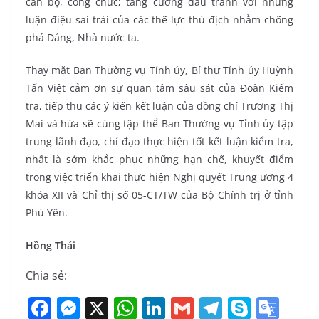
cán bộ, công chức; tăng cường đấu tranh với những
luận điệu sai trái của các thế lực thù địch nhằm chống
phá Đảng, Nhà nước ta.
Thay mặt Ban Thường vụ Tỉnh ủy, Bí thư Tỉnh ủy Huỳnh
Tấn Việt cảm ơn sự quan tâm sâu sát của Đoàn Kiểm
tra, tiếp thu các ý kiến kết luận của đồng chí Trương Thị
Mai và hứa sẽ cùng tập thể Ban Thường vụ Tỉnh ủy tập
trung lãnh đạo, chỉ đạo thực hiện tốt kết luận kiểm tra,
nhất là sớm khắc phục những hạn chế, khuyết điểm
trong việc triển khai thực hiện Nghị quyết Trung ương 4
khóa XII và Chỉ thị số 05-CT/TW của Bộ Chính trị ở tỉnh
Phú Yên.
Hồng Thái
Chia sẻ:
F
M
X
W
Li
G
T
S
G