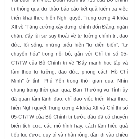
trị thông qua dự thảo báo cáo kết quả kiểm tra việc
triển khai thực hiện Nghị quyết Trung ương 4 khóa
XII về “Tăng cường xây dựng, chỉnh đốn Đảng; ngăn
chặn, đẩy lùi sự suy thoái về tư tưởng chính trị, đạo
đức, lối sống, những biểu hiện “tự diễn biến”, “tự
chuyển hóa” trong nội bộ, gắn với Chỉ thị số 05-
CT/TW của Bộ Chính trị về “Đẩy mạnh học tập và
làm theo tư tưởng, đạo đức, phong cách Hồ Chí
Minh” ở tỉnh Phú Yên trong thời gian qua. Nhìn
chung trong thời gian qua, Ban Thường vụ Tỉnh ủy
đã quan tâm lãnh đạo, chỉ đạo việc triển khai thực
hiện Nghị quyết Trung ương 4 khóa XII và Chỉ thị số
05-CT/TW của Bộ Chính trị bước đầu đã có chuyển
biến tích cực, các mô hình hay, cách làm hiệu quả
tiếp tục được duy trì và nhân rộng, dần đi vào chiều