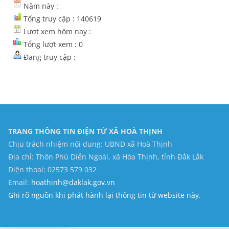
Năm này :
Tổng truy cập : 140619
Lượt xem hôm nay :
Tổng lượt xem : 0
Đang truy cập :
TRANG THÔNG TIN ĐIỆN TỬ XÃ HOÀ THỊNH
Chịu trách nhiệm nội dung: UBND xã Hoà Thịnh
Địa chỉ: Thôn Phú Diễn Ngoài, xã Hòa Thịnh, tỉnh Đắk Lắk
Điện thoại: 02573 579 032
Email:
hoathinh@daklak.gov.vn
Ghi rõ nguồn khi phát hành lại thông tin từ website này.