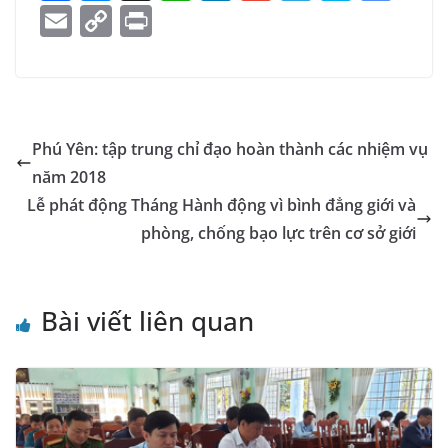
a
e
h
n
m
el
k
o
E
C
Pr
c
ss
at
k
ai
e
y
o
m
o
in
e
e
s
e
l
gr
p
gl
ai
p
t
b
n
A
dI
a
e
e
l
y
o
g
p
n
m
Tr
Li
Phú Yên: tập trung chỉ đạo hoàn thành các nhiệm vụ
o
er
p
a
n
năm 2018
k
n
k
Lễ phát động Tháng Hành động vì bình đẳng giới và
sl
phòng, chống bạo lực trên cơ sở giới
at
e
Bài viết liên quan