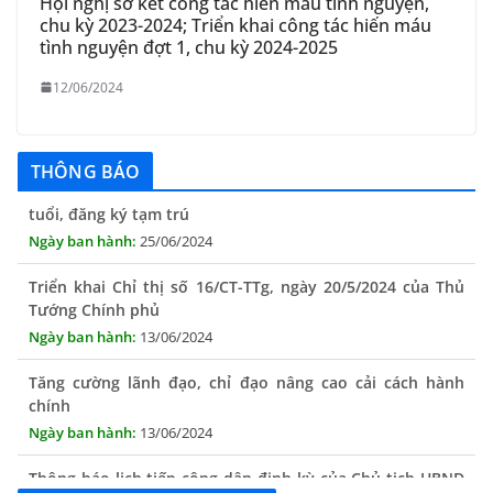
Hội nghị sơ kết công tác hiến máu tình nguyện,
chu kỳ 2023-2024; Triển khai công tác hiến máu
tình nguyện đợt 1, chu kỳ 2024-2025
12/06/2024
Quyết định công bố nhóm thủ tục hành chính liên thông
điện tử, khai sinh, cấp thẻ bảo hiểm y tế trẻ em dưới 6
tuổi, đăng ký tạm trú
THÔNG BÁO
25/06/2024
Triển khai Chỉ thị số 16/CT-TTg, ngày 20/5/2024 của Thủ
Tướng Chính phủ
13/06/2024
Tăng cường lãnh đạo, chỉ đạo nâng cao cải cách hành
chính
13/06/2024
Thông báo lịch tiếp công dân định kỳ của Chủ tịch UBND
xã tháng 11/2025
01/11/2025