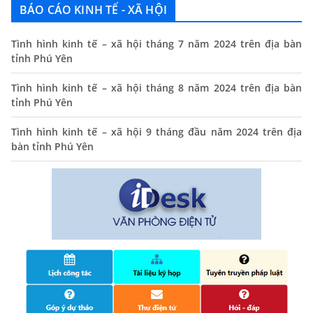
BÁO CÁO KINH TẾ - XÃ HỘI
THÔNG BÁO Niêm yết danh mục dịch vụ công trực tuyến
toàn trình trên Hệ thống thông tin giải quyết thủ tục
Tình hình kinh tế – xã hội tháng 7 năm 2024 trên địa bàn
hành chính tỉnh Phú Yên
tỉnh Phú Yên
14/10/2024
Tình hình kinh tế – xã hội tháng 8 năm 2024 trên địa bàn
Quyết định công bố nhóm thủ tục hành chính liên thông
tỉnh Phú Yên
điện tử, khai sinh, cấp thẻ bảo hiểm y tế trẻ em dưới 6
tuổi, đăng ký tạm trú
Tình hình kinh tế – xã hội 9 tháng đầu năm 2024 trên địa
25/06/2024
bàn tỉnh Phú Yên