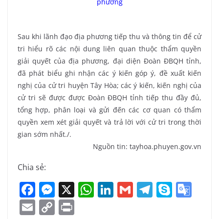
phương
Sau khi lãnh đạo địa phương tiếp thu và thông tin để cử
tri hiểu rõ các nội dung liên quan thuộc thẩm quyền
giải quyết của địa phương, đại diện Đoàn ĐBQH tỉnh,
đã phát biểu ghi nhận các ý kiến góp ý, đề xuất kiến
nghị của cử tri huyện Tây Hòa; các ý kiến, kiến nghị của
cử tri sẽ được được Đoàn ĐBQH tỉnh tiếp thu đầy đủ,
tổng hợp, phân loại và gửi đến các cơ quan có thẩm
quyền xem xét giải quyết và trả lời với cử tri trong thời
gian sớm nhất./.
Nguồn tin: tayhoa.phuyen.gov.vn
Chia sẻ:
F
M
X
W
Li
G
T
S
G
a
e
h
n
m
el
k
o
E
C
Pr