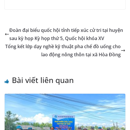
c
ss
at
k
ai
e
y
o
m
o
in
e
e
s
e
l
gr
p
gl
ai
p
t
b
n
A
dI
a
e
e
l
y
o
g
p
n
m
Tr
Li
Đoàn đại biểu quốc hội tỉnh tiếp xúc cử tri tại huyện
o
er
p
a
n
sau kỳ họp Kỳ họp thứ 5, Quốc hội khóa XV
k
n
k
Tổng kết lớp dạy nghề kỹ thuật pha chế đồ uống cho
sl
lao động nông thôn tại xã Hòa Đồng
at
e
Bài viết liên quan