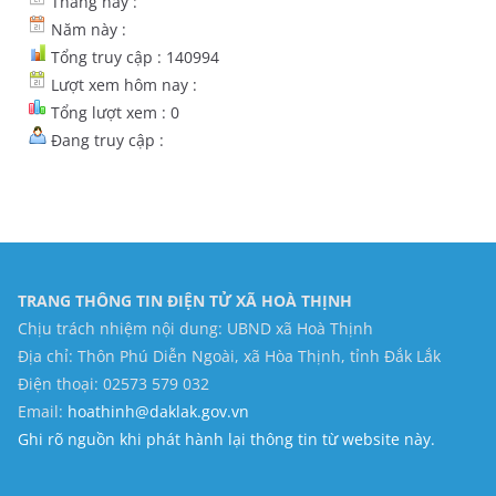
Tháng này :
Năm này :
Tổng truy cập : 140994
Lượt xem hôm nay :
Tổng lượt xem : 0
Đang truy cập :
TRANG THÔNG TIN ĐIỆN TỬ XÃ HOÀ THỊNH
Chịu trách nhiệm nội dung: UBND xã Hoà Thịnh
Địa chỉ: Thôn Phú Diễn Ngoài, xã Hòa Thịnh, tỉnh Đắk Lắk
Điện thoại: 02573 579 032
Email:
hoathinh@daklak.gov.vn
Ghi rõ nguồn khi phát hành lại thông tin từ website này.