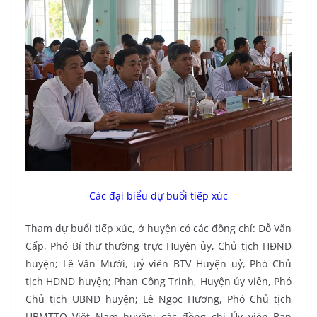
Các đại biểu dự buổi tiếp xúc
Tham dự buổi tiếp xúc, ở huyện có các đồng chí: Đỗ Văn
Cấp, Phó Bí thư thường trực Huyện ủy, Chủ tịch HĐND
huyện; Lê Văn Mười, uỷ viên BTV Huyện uỷ, Phó Chủ
tịch HĐND huyện; Phan Công Trinh, Huyện ủy viên, Phó
Chủ tịch UBND huyện; Lê Ngọc Hương, Phó Chủ tịch
UBMTTQ Việt Nam huyện; các đồng chí Ủy viên Ban