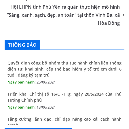
o
er
p
a
n
Hội LHPN tỉnh Phú Yên ra quân thực hiện mô hình
k
n
k
“Sáng, xanh, sạch, đẹp, an toàn” tại thôn Vinh Ba, xã
sl
Hòa Đồng
THÔNG BÁO Niêm yết danh mục dịch vụ công trực tuyến
at
toàn trình trên Hệ thống thông tin giải quyết thủ tục
e
hành chính tỉnh Phú Yên
THÔNG BÁO
14/10/2024
Quyết định công bố nhóm thủ tục hành chính liên thông
điện tử, khai sinh, cấp thẻ bảo hiểm y tế trẻ em dưới 6
tuổi, đăng ký tạm trú
25/06/2024
Triển khai Chỉ thị số 16/CT-TTg, ngày 20/5/2024 của Thủ
Tướng Chính phủ
13/06/2024
Tăng cường lãnh đạo, chỉ đạo nâng cao cải cách hành
chính