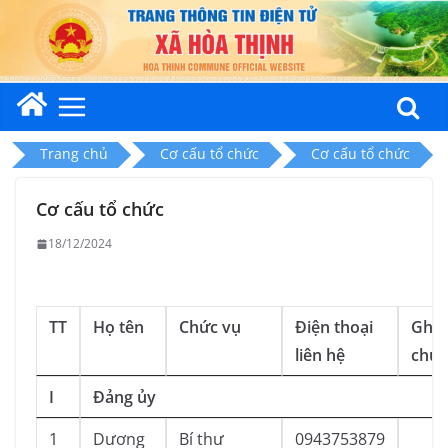
Skip
to
content
Trang chủ
Cơ cấu tổ chức
Cơ cấu tổ chức
Cơ cấu tổ chức
18/12/2024
TT
Họ tên
Chức vụ
Điện thoại
Ghi
liên hệ
chú
I
Đảng ủy
1
Dương
Bí thư
0943753879