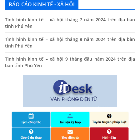
13/06/2024
BÁO CÁO KINH TẾ - XÃ HỘI
Thông báo lịch tiếp công dân định kỳ của Chủ tịch UBND
Tình hình kinh tế – xã hội tháng 7 năm 2024 trên địa bàn
xã tháng 11/2025
tỉnh Phú Yên
01/11/2025
Tình hình kinh tế – xã hội tháng 8 năm 2024 trên địa bàn
THÔNG BÁO Niêm yết danh mục dịch vụ công trực tuyến
tỉnh Phú Yên
toàn trình trên Hệ thống thông tin giải quyết thủ tục
hành chính tỉnh Phú Yên
Tình hình kinh tế – xã hội 9 tháng đầu năm 2024 trên địa
14/10/2024
bàn tỉnh Phú Yên