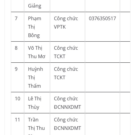
Giảng
7
Phạm
Công chức
0376350517
Thị
VPTK
Bông
8
Võ Thị
Công chức
Thu Mơ
TCKT
9
Huỳnh
Công chức
Thị
TCKT
Thấm
10
Lê Thị
Công chức
Thùy
ĐCNNXDMT
11
Trần
Công chức
Thị Thu
ĐCNNXDMT