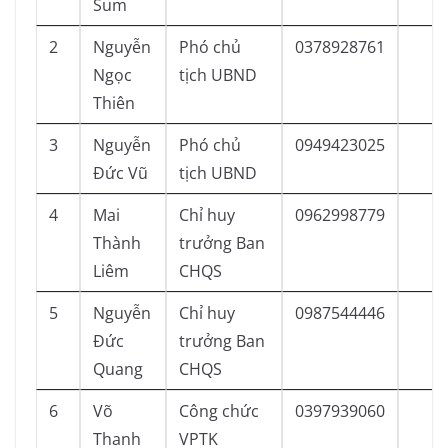
Sum
2
Nguyễn
Phó chủ
0378928761
Ngọc
tịch UBND
Thiên
3
Nguyễn
Phó chủ
0949423025
Đức Vũ
tịch UBND
4
Mai
Chỉ huy
0962998779
Thành
trưởng Ban
Liêm
CHQS
5
Nguyễn
Chỉ huy
0987544446
Đức
trưởng Ban
Quang
CHQS
6
Võ
Công chức
0397939060
Thanh
VPTK