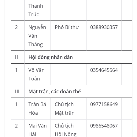
Thanh
Trúc
2
Nguyễn
Phó Bí thư
0388930357
Văn
Thắng
II
Hội đồng nhân dân
1
Võ Văn
0354645564
Toàn
III
Mặt trận, các đoàn thể
1
Trần Bá
Chủ tịch
0977158649
Hòa
Mặt trận
2
Mai Văn
Chủ tịch
0986548067
Hải
Hội Nông