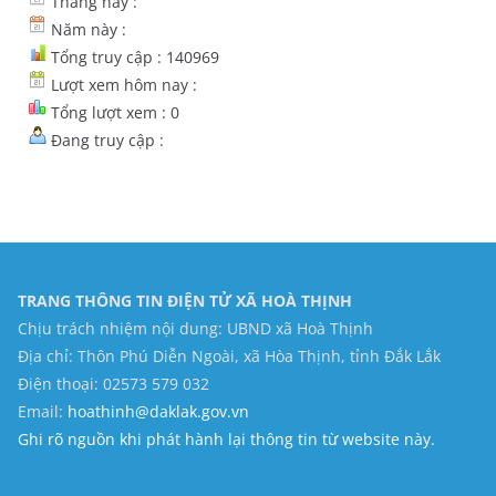
Tháng này :
Năm này :
Tổng truy cập : 140969
Lượt xem hôm nay :
Tổng lượt xem : 0
Đang truy cập :
TRANG THÔNG TIN ĐIỆN TỬ XÃ HOÀ THỊNH
Chịu trách nhiệm nội dung: UBND xã Hoà Thịnh
Địa chỉ: Thôn Phú Diễn Ngoài, xã Hòa Thịnh, tỉnh Đắk Lắk
Điện thoại: 02573 579 032
Email:
hoathinh@daklak.gov.vn
Ghi rõ nguồn khi phát hành lại thông tin từ website này.