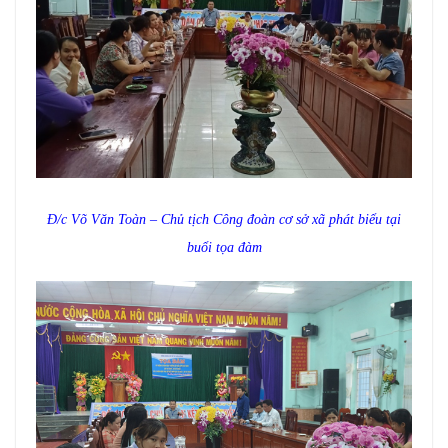
Đ/c Võ Văn Toàn – Chủ tịch Công đoàn cơ sở xã phát biểu tại
buổi tọa đàm