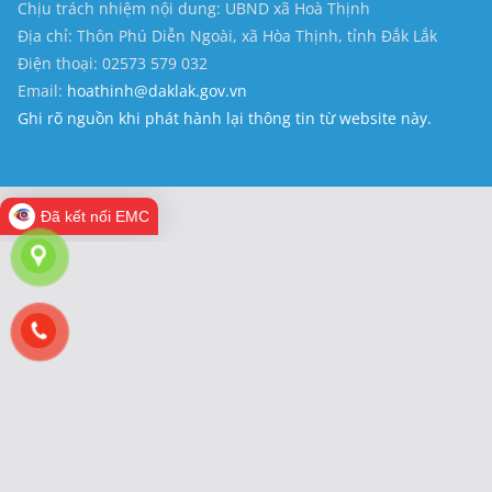
Chịu trách nhiệm nội dung: UBND xã Hoà Thịnh
Địa chỉ: Thôn Phú Diễn Ngoài, xã Hòa Thịnh, tỉnh Đắk Lắk
Điện thoại: 02573 579 032
Email:
hoathinh@daklak.gov.vn
Ghi rõ nguồn khi phát hành lại thông tin từ website này.
Đã kết nối EMC