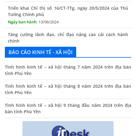
Triển khai Chỉ thị số 16/CT-TTg, ngày 20/5/2024 của Thủ
Tướng Chính phủ
13/06/2024
Tăng cường lãnh đạo, chỉ đạo nâng cao cải cách hành
chính
13/06/2024
BÁO CÁO KINH TẾ - XÃ HỘI
Thông báo lịch tiếp công dân định kỳ của Chủ tịch UBND
xã tháng 11/2025
Tình hình kinh tế – xã hội tháng 7 năm 2024 trên địa bàn
01/11/2025
tỉnh Phú Yên
THÔNG BÁO Niêm yết danh mục dịch vụ công trực tuyến
Tình hình kinh tế – xã hội tháng 8 năm 2024 trên địa bàn
toàn trình trên Hệ thống thông tin giải quyết thủ tục
tỉnh Phú Yên
hành chính tỉnh Phú Yên
14/10/2024
Tình hình kinh tế – xã hội 9 tháng đầu năm 2024 trên địa
bàn tỉnh Phú Yên
Quyết định công bố nhóm thủ tục hành chính liên thông
điện tử, khai sinh, cấp thẻ bảo hiểm y tế trẻ em dưới 6
tuổi, đăng ký tạm trú