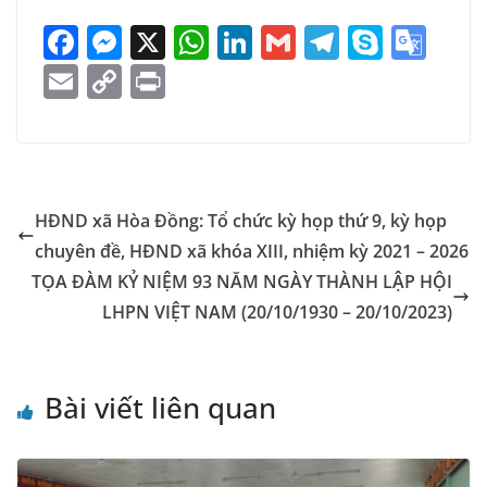
F
M
X
W
Li
G
T
S
G
a
e
h
n
m
el
k
o
E
C
Pr
c
ss
at
k
ai
e
y
o
m
o
in
e
e
s
e
l
gr
p
gl
ai
p
t
b
n
A
dI
a
e
e
l
y
o
g
p
n
m
Tr
Li
HĐND xã Hòa Đồng: Tổ chức kỳ họp thứ 9, kỳ họp
o
er
p
a
n
chuyên đề, HĐND xã khóa XIII, nhiệm kỳ 2021 – 2026
k
n
k
TỌA ĐÀM KỶ NIỆM 93 NĂM NGÀY THÀNH LẬP HỘI
sl
LHPN VIỆT NAM (20/10/1930 – 20/10/2023)
at
e
Bài viết liên quan