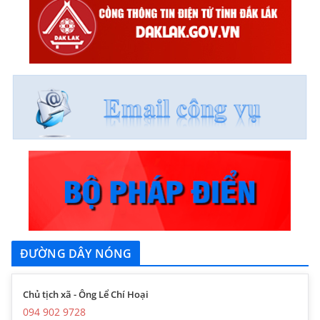
ĐƯỜNG DÂY NÓNG
Chủ tịch xã - Ông Lể Chí Hoại
094 902 9728