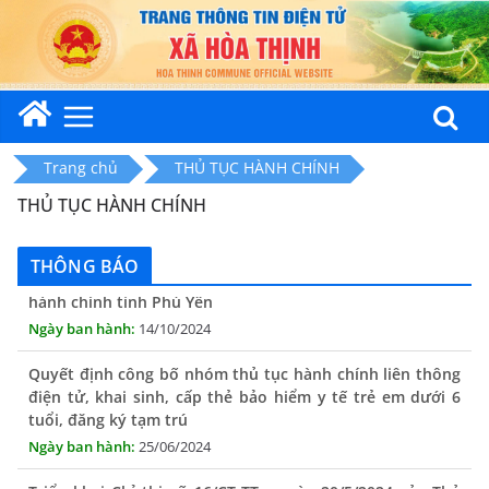
Skip
to
content
Trang chủ
THỦ TỤC HÀNH CHÍNH
THỦ TỤC HÀNH CHÍNH
THÔNG BÁO Niêm yết danh mục dịch vụ công trực tuyến
toàn trình trên Hệ thống thông tin giải quyết thủ tục
THÔNG BÁO
hành chính tỉnh Phú Yên
14/10/2024
Quyết định công bố nhóm thủ tục hành chính liên thông
điện tử, khai sinh, cấp thẻ bảo hiểm y tế trẻ em dưới 6
tuổi, đăng ký tạm trú
25/06/2024
Triển khai Chỉ thị số 16/CT-TTg, ngày 20/5/2024 của Thủ