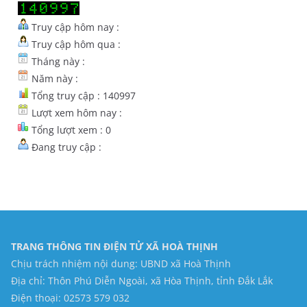
Truy cập hôm nay :
Truy cập hôm qua :
Tháng này :
Năm này :
Tổng truy cập : 140997
Lượt xem hôm nay :
Tổng lượt xem : 0
Đang truy cập :
TRANG THÔNG TIN ĐIỆN TỬ XÃ HOÀ THỊNH
Chịu trách nhiệm nội dung: UBND xã Hoà Thịnh
Địa chỉ: Thôn Phú Diễn Ngoài, xã Hòa Thịnh, tỉnh Đắk Lắk
Điện thoại: 02573 579 032