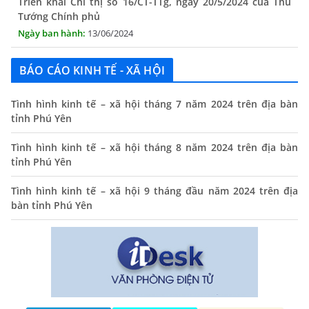
Tướng Chính phủ
13/06/2024
Tăng cường lãnh đạo, chỉ đạo nâng cao cải cách hành
chính
BÁO CÁO KINH TẾ - XÃ HỘI
13/06/2024
Tình hình kinh tế – xã hội tháng 7 năm 2024 trên địa bàn
Thông báo lịch tiếp công dân định kỳ của Chủ tịch UBND
tỉnh Phú Yên
xã tháng 11/2025
01/11/2025
Tình hình kinh tế – xã hội tháng 8 năm 2024 trên địa bàn
tỉnh Phú Yên
THÔNG BÁO Niêm yết danh mục dịch vụ công trực tuyến
toàn trình trên Hệ thống thông tin giải quyết thủ tục
Tình hình kinh tế – xã hội 9 tháng đầu năm 2024 trên địa
hành chính tỉnh Phú Yên
bàn tỉnh Phú Yên
14/10/2024