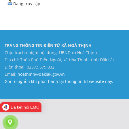
Đang truy cập :
TRANG THÔNG TIN ĐIỆN TỬ XÃ HOÀ THỊNH
Chịu trách nhiệm nội dung: UBND xã Hoà Thịnh
Địa chỉ: Thôn Phú Diễn Ngoài, xã Hòa Thịnh, tỉnh Đắk Lắk
Điện thoại: 02573 579 032
Email:
hoathinh@daklak.gov.vn
Ghi rõ nguồn khi phát hành lại thông tin từ website này.
Đã kết nối EMC