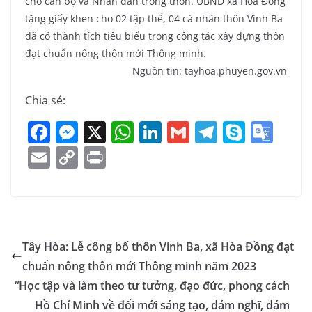
cho cán bộ và Nhân dân trong thôn. UBND xã Hòa Đồng
tặng giấy khen cho 02 tập thể, 04 cá nhân thôn Vinh Ba
đã có thành tích tiêu biểu trong công tác xây dựng thôn
đạt chuẩn nông thôn mới Thông minh.
Nguồn tin: tayhoa.phuyen.gov.vn
Chia sẻ:
F
M
X
W
Li
G
T
S
G
a
e
h
n
m
el
k
o
E
C
Pr
c
ss
at
k
ai
e
y
o
m
o
in
e
e
s
e
l
gr
p
gl
ai
p
t
b
n
A
dI
a
e
e
l
y
o
g
p
n
m
Tr
Li
Tây Hòa: Lễ công bố thôn Vinh Ba, xã Hòa Đồng đạt
o
er
p
a
n
chuẩn nông thôn mới Thông minh năm 2023
k
n
k
“Học tập và làm theo tư tưởng, đạo đức, phong cách
sl
Hồ Chí Minh về đổi mới sáng tạo, dám nghĩ, dám