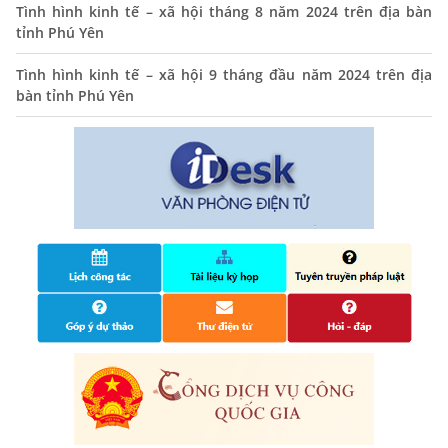
THÔNG BÁO Niêm yết danh mục dịch vụ công trực tuyến
Tình hình kinh tế – xã hội tháng 8 năm 2024 trên địa bàn
toàn trình trên Hệ thống thông tin giải quyết thủ tục
tỉnh Phú Yên
hành chính tỉnh Phú Yên
Tình hình kinh tế – xã hội 9 tháng đầu năm 2024 trên địa
14/10/2024
bàn tỉnh Phú Yên
Quyết định công bố nhóm thủ tục hành chính liên thông
điện tử, khai sinh, cấp thẻ bảo hiểm y tế trẻ em dưới 6
tuổi, đăng ký tạm trú
25/06/2024