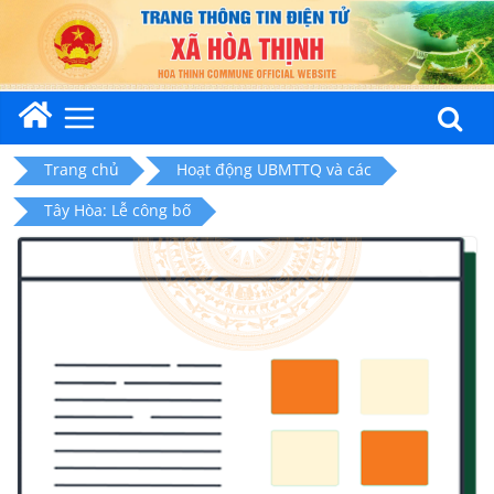
Skip
to
content
Trang chủ
Hoạt động UBMTTQ và các
Tây Hòa: Lễ công bố