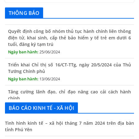
THÔNG BÁO
Quyết định công bố nhóm thủ tục hành chính liên thông
điện tử, khai sinh, cấp thẻ bảo hiểm y tế trẻ em dưới 6
tuổi, đăng ký tạm trú
25/06/2024
Triển khai Chỉ thị số 16/CT-TTg, ngày 20/5/2024 của Thủ
Tướng Chính phủ
13/06/2024
Tăng cường lãnh đạo, chỉ đạo nâng cao cải cách hành
chính
13/06/2024
BÁO CÁO KINH TẾ - XÃ HỘI
Thông báo lịch tiếp công dân định kỳ của Chủ tịch UBND
xã tháng 11/2025
Tình hình kinh tế – xã hội tháng 7 năm 2024 trên địa bàn
01/11/2025
tỉnh Phú Yên