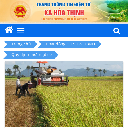
Skip
to
content
Trang chủ
Hoạt động HĐND & UBND
Quy định mới một số