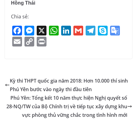
Hồng Thái
Chia sẻ:
F
M
X
W
Li
G
T
S
G
a
e
h
n
m
el
k
o
E
C
Pr
c
ss
at
k
ai
e
y
o
m
o
in
e
e
s
e
l
gr
p
gl
ai
p
t
b
n
A
dI
a
e
e
l
y
o
g
p
n
m
Tr
Li
Kỳ thi THPT quốc gia năm 2018: Hơn 10.000 thí sinh
o
er
p
a
n
Phú Yên bước vào ngày thi đầu tiên
k
n
k
Phú Yên: Tổng kết 10 năm thực hiện Nghị quyết số
sl
28-NQ/TW của Bộ Chính trị về tiếp tục xây dựng khu
vực phòng thủ vững chắc trong tình hình mới
at
e