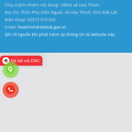
Chịu trách nhiệm nội dung: UBND xã Hoà Thịnh
Địa chỉ: Thôn Phú Diễn Ngoài, xã Hòa Thịnh, tỉnh Đắk Lắk
Điện thoại: 02573 579 032
Email:
hoathinh@daklak.gov.vn
Ghi rõ nguồn khi phát hành lại thông tin từ website này.
Đã kết nối EMC