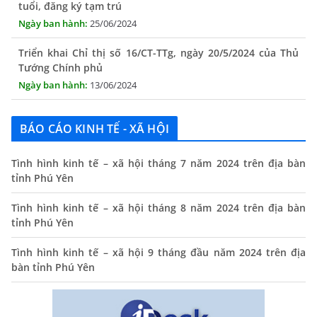
25/06/2024
Triển khai Chỉ thị số 16/CT-TTg, ngày 20/5/2024 của Thủ
Tướng Chính phủ
13/06/2024
Tăng cường lãnh đạo, chỉ đạo nâng cao cải cách hành
chính
13/06/2024
BÁO CÁO KINH TẾ - XÃ HỘI
Thông báo lịch tiếp công dân định kỳ của Chủ tịch UBND
Tình hình kinh tế – xã hội tháng 7 năm 2024 trên địa bàn
xã tháng 11/2025
tỉnh Phú Yên
01/11/2025
Tình hình kinh tế – xã hội tháng 8 năm 2024 trên địa bàn
THÔNG BÁO Niêm yết danh mục dịch vụ công trực tuyến
tỉnh Phú Yên
toàn trình trên Hệ thống thông tin giải quyết thủ tục
hành chính tỉnh Phú Yên
Tình hình kinh tế – xã hội 9 tháng đầu năm 2024 trên địa
14/10/2024
bàn tỉnh Phú Yên