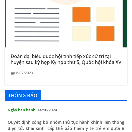
Đoàn đại biểu quốc hội tỉnh tiếp xúc cử tri tại
huyện sau kỳ họp Kỳ họp thứ 5, Quốc hội khóa XV
06/07/2023
THÔNG BÁO Niêm yết danh mục dịch vụ công trực tuyến
toàn trình trên Hệ thống thông tin giải quyết thủ tục
hành chính tỉnh Phú Yên
THÔNG BÁO
14/10/2024
Quyết định công bố nhóm thủ tục hành chính liên thông
điện tử, khai sinh, cấp thẻ bảo hiểm y tế trẻ em dưới 6
tuổi, đăng ký tạm trú