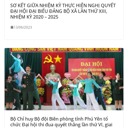
SƠ KẾT GIỮA NHIỆM KỲ THỰC HIỆN NGHỊ QUYẾT
ĐẠI HỘI ĐẠI BIỂU ĐẢNG BỘ XÃ LẦN THỨ XIII,
NHIỆM KỲ 2020 – 2025
13/06/2023
Bộ Chỉ huy Bộ đội Biên phòng tỉnh Phú Yên tổ
chức Đại hội thi đua quyết thắng lần thứ VI, giai