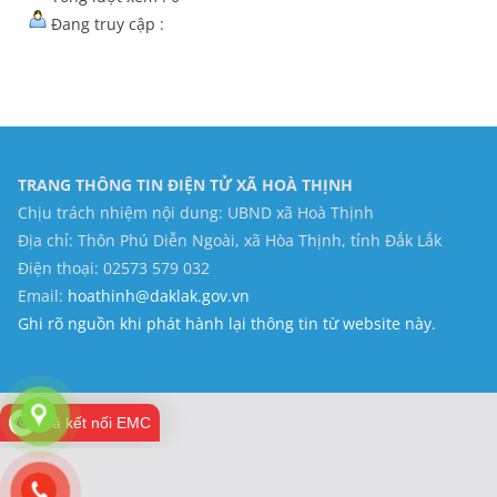
Đang truy cập :
TRANG THÔNG TIN ĐIỆN TỬ XÃ HOÀ THỊNH
Chịu trách nhiệm nội dung: UBND xã Hoà Thịnh
Địa chỉ: Thôn Phú Diễn Ngoài, xã Hòa Thịnh, tỉnh Đắk Lắk
Điện thoại: 02573 579 032
Email:
hoathinh@daklak.gov.vn
Ghi rõ nguồn khi phát hành lại thông tin từ website này.
Đã kết nối EMC