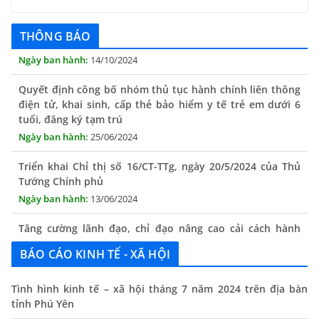
toàn trình trên Hệ thống thông tin giải quyết thủ tục
hành chính tỉnh Phú Yên
THÔNG BÁO
14/10/2024
Quyết định công bố nhóm thủ tục hành chính liên thông
điện tử, khai sinh, cấp thẻ bảo hiểm y tế trẻ em dưới 6
tuổi, đăng ký tạm trú
25/06/2024
Triển khai Chỉ thị số 16/CT-TTg, ngày 20/5/2024 của Thủ
Tướng Chính phủ
13/06/2024
Tăng cường lãnh đạo, chỉ đạo nâng cao cải cách hành
chính
13/06/2024
BÁO CÁO KINH TẾ - XÃ HỘI
Thông báo lịch tiếp công dân định kỳ của Chủ tịch UBND
Tình hình kinh tế – xã hội tháng 7 năm 2024 trên địa bàn
xã tháng 11/2025
tỉnh Phú Yên
01/11/2025