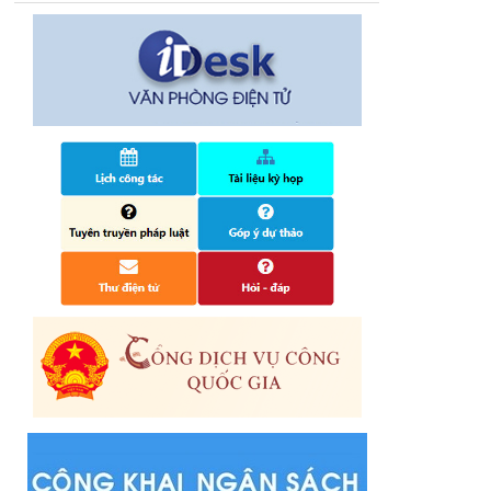
Quyết định công bố nhóm thủ tục hành
chính liên thông điện tử, khai sinh, cấp thẻ
bảo hiểm y tế trẻ em dưới 6 tuổi, đăng ký
tạm trú
25/06/2024