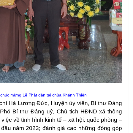
chúc mừng Lễ Phật đản tại
chùa Khánh Thiện
 chí Hà Lương Đức, Huyện ủy viên, Bí thư Đảng
Phó Bí thư Đảng uỷ, Chủ tịch HĐND xã
thông
iệc về tình hình kinh tế – xã hội, quốc phòng –
g đầu năm 2023; đánh giá cao những đóng góp