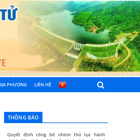
 ĐỊA PHƯƠNG
LIÊN HỆ
THÔNG BÁO
Quyết định công bố nhóm thủ tục hành
chính liên thông điện tử, khai sinh, cấp thẻ
bảo hiểm y tế trẻ em dưới 6 tuổi, đăng ký
tạm trú