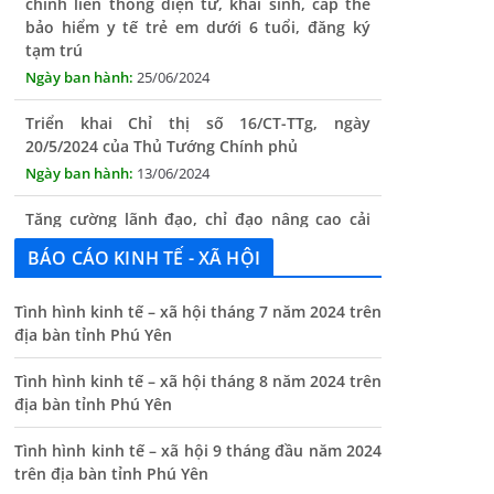
25/06/2024
Triển khai Chỉ thị số 16/CT-TTg, ngày
20/5/2024 của Thủ Tướng Chính phủ
13/06/2024
Tăng cường lãnh đạo, chỉ đạo nâng cao cải
cách hành chính
13/06/2024
BÁO CÁO KINH TẾ - XÃ HỘI
Thông báo lịch tiếp công dân định kỳ của Chủ
tịch UBND xã tháng 11/2025
01/11/2025
Tình hình kinh tế – xã hội tháng 7 năm 2024 trên
địa bàn tỉnh Phú Yên
THÔNG BÁO Niêm yết danh mục dịch vụ công
trực tuyến toàn trình trên Hệ thống thông
Tình hình kinh tế – xã hội tháng 8 năm 2024 trên
tin giải quyết thủ tục hành chính tỉnh Phú
địa bàn tỉnh Phú Yên
Yên
Tình hình kinh tế – xã hội 9 tháng đầu năm 2024
14/10/2024
trên địa bàn tỉnh Phú Yên