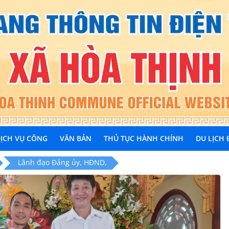
ỊCH VỤ CÔNG
VĂN BẢN
THỦ TỤC HÀNH CHÍNH
DU LỊCH
Lãnh đạo Đảng ủy, HĐND,