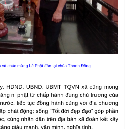
 và chúc mừng Lễ Phật đản tại
chùa Thanh Đồng
ng ủy, HĐND, UBND, UBMT TQVN xã
cũng mong
tăng ni phật tử chấp hành đúng chủ trương của
 nước, tiếp tục đồng hành cùng với địa phương
cấp phát động; sống “Tốt đời đẹp đạo” góp phần
ộc, cùng nhân dân trên địa bàn xã đoàn kết xây
ng giàu mạnh, văn minh, nghĩa tình.