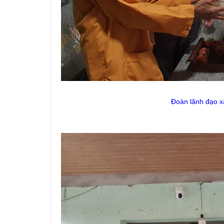
Đ
oàn lãnh đạo 