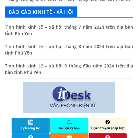
chính
13/06/2024
BÁO CÁO KINH TẾ - XÃ HỘI
Thông báo lịch tiếp công dân định kỳ của Chủ tịch UBND
Tình hình kinh tế – xã hội tháng 7 năm 2024 trên địa bàn
xã tháng 11/2025
tỉnh Phú Yên
01/11/2025
Tình hình kinh tế – xã hội tháng 8 năm 2024 trên địa bàn
THÔNG BÁO Niêm yết danh mục dịch vụ công trực tuyến
tỉnh Phú Yên
toàn trình trên Hệ thống thông tin giải quyết thủ tục
hành chính tỉnh Phú Yên
Tình hình kinh tế – xã hội 9 tháng đầu năm 2024 trên địa
14/10/2024
bàn tỉnh Phú Yên