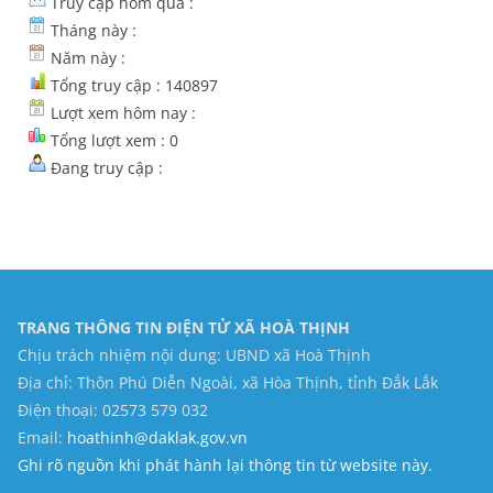
Truy cập hôm qua :
Tháng này :
Năm này :
Tổng truy cập : 140897
Lượt xem hôm nay :
Tổng lượt xem : 0
Đang truy cập :
TRANG THÔNG TIN ĐIỆN TỬ XÃ HOÀ THỊNH
Chịu trách nhiệm nội dung: UBND xã Hoà Thịnh
Địa chỉ: Thôn Phú Diễn Ngoài, xã Hòa Thịnh, tỉnh Đắk Lắk
Điện thoại: 02573 579 032
Email:
hoathinh@daklak.gov.vn
Ghi rõ nguồn khi phát hành lại thông tin từ website này.