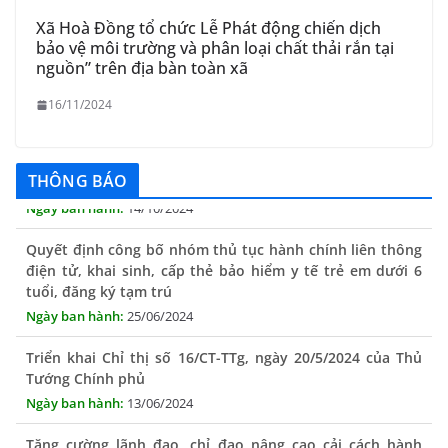
Xã Hoà Đồng tổ chức Lễ Phát động chiến dịch
bảo vệ môi trường và phân loại chất thải rắn tại
nguồn” trên địa bàn toàn xã
16/11/2024
THÔNG BÁO Niêm yết danh mục dịch vụ công trực tuyến
toàn trình trên Hệ thống thông tin giải quyết thủ tục
hành chính tỉnh Phú Yên
THÔNG BÁO
14/10/2024
Quyết định công bố nhóm thủ tục hành chính liên thông
điện tử, khai sinh, cấp thẻ bảo hiểm y tế trẻ em dưới 6
tuổi, đăng ký tạm trú
25/06/2024
Triển khai Chỉ thị số 16/CT-TTg, ngày 20/5/2024 của Thủ
Tướng Chính phủ
13/06/2024
Tăng cường lãnh đạo, chỉ đạo nâng cao cải cách hành