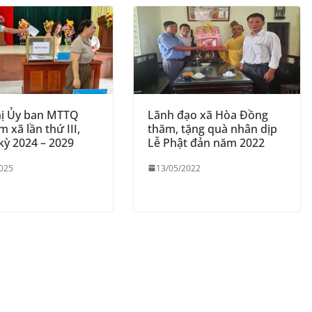
hị Ủy ban MTTQ
Lãnh đạo xã Hòa Đồng
m xã lần thứ III,
thăm, tặng quà nhân dịp
kỳ 2024 – 2029
Lễ Phật đản năm 2022
025
13/05/2022