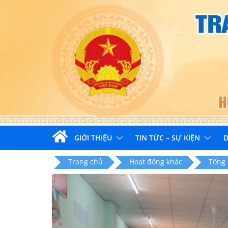
Skip
to
content
GIỚI THIỆU
TIN TỨC – SỰ KIỆN
D
Trang chủ
Hoạt động khác
Tổng 