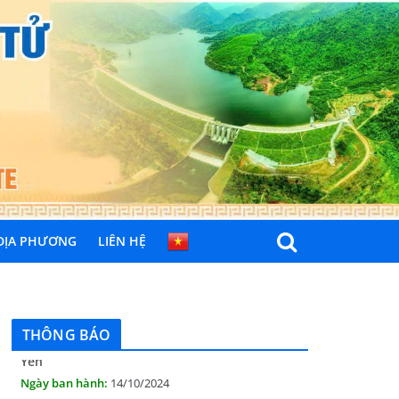
 ĐỊA PHƯƠNG
LIÊN HỆ
THÔNG BÁO Niêm yết danh mục dịch vụ công
trực tuyến toàn trình trên Hệ thống thông
tin giải quyết thủ tục hành chính tỉnh Phú
Yên
THÔNG BÁO
14/10/2024
Quyết định công bố nhóm thủ tục hành
chính liên thông điện tử, khai sinh, cấp thẻ