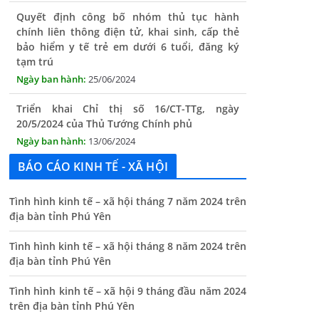
bảo hiểm y tế trẻ em dưới 6 tuổi, đăng ký
tạm trú
25/06/2024
Triển khai Chỉ thị số 16/CT-TTg, ngày
20/5/2024 của Thủ Tướng Chính phủ
13/06/2024
Tăng cường lãnh đạo, chỉ đạo nâng cao cải
cách hành chính
BÁO CÁO KINH TẾ - XÃ HỘI
13/06/2024
Thông báo lịch tiếp công dân định kỳ của Chủ
Tình hình kinh tế – xã hội tháng 7 năm 2024 trên
tịch UBND xã tháng 11/2025
địa bàn tỉnh Phú Yên
01/11/2025
Tình hình kinh tế – xã hội tháng 8 năm 2024 trên
địa bàn tỉnh Phú Yên
THÔNG BÁO Niêm yết danh mục dịch vụ công
trực tuyến toàn trình trên Hệ thống thông
Tình hình kinh tế – xã hội 9 tháng đầu năm 2024
tin giải quyết thủ tục hành chính tỉnh Phú
trên địa bàn tỉnh Phú Yên
Yên